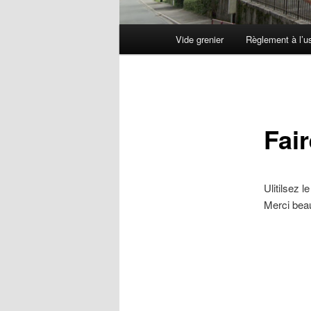
Menu
Vide grenier
Règlement à l’u
principal
Fai
Ulitilsez 
Merci bea