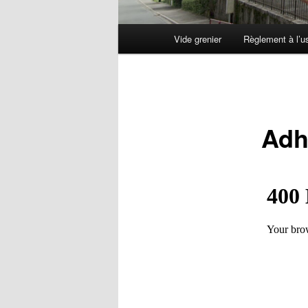
Menu
Vide grenier
Règlement à l’u
principal
Adh