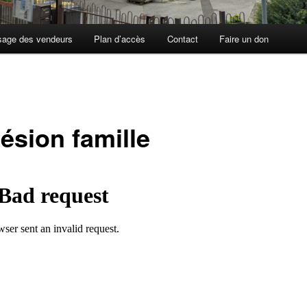
sage des vendeurs
Plan d’accès
Contact
Faire un don
ésion famille